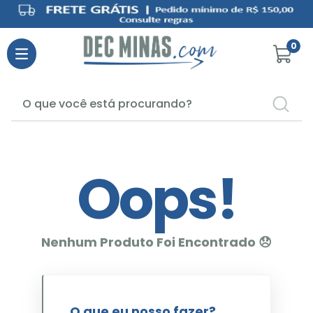
0
O que você está procurando?
TERMOS MAIS BUSCADOS
1
º
elseve
Oops!
2
º
veja
3
º
omo
4
º
seda
5
º
personal
6
º
rexona
7
º
fralda