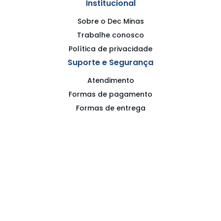
Institucional
Sobre o Dec Minas
Trabalhe conosco
Política de privacidade
Suporte e Segurança
Atendimento
Formas de pagamento
Formas de entrega
Política de privacidade
Termos de uso
Meus Pedidos
Acompanhe seus pedidos
Repetir pedido
Redes Sociais