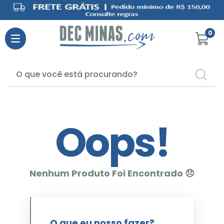
0
O que você está procurando?
TERMOS MAIS BUSCADOS
1
º
elseve
Oops!
2
º
veja
3
º
omo
4
º
seda
5
º
personal
6
º
rexona
7
º
fralda