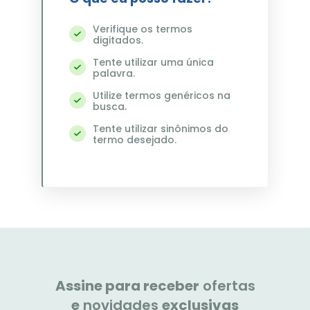
8
º
nivea
Verifique os termos
digitados.
9
º
dove
Tente utilizar uma única
10
º
skala
palavra.
Utilize termos genéricos na
busca.
Tente utilizar sinônimos do
termo desejado.
Assine para receber
ofertas
e
novidades
exclusivas