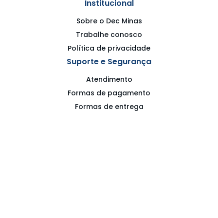
Institucional
Sobre o Dec Minas
Trabalhe conosco
Política de privacidade
Suporte e Segurança
Atendimento
Formas de pagamento
Formas de entrega
Política de privacidade
Termos de uso
Meus Pedidos
Acompanhe seus pedidos
Repetir pedido
Redes Sociais