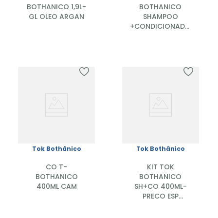
BOTHANICO 1,9L-
BOTHANICO
GL OLEO ARGAN
SHAMPOO
+CONDICIONADOR
400ML+CREME
PENTEAR 300ML
QUERATINA COM
MANDIOCA
Tok Bothânico
Tok Bothânico
CO T-
KIT TOK
BOTHANICO
BOTHANICO
400ML CAM
SH+CO 400ML-
PRECO ESP
CAMOMILA