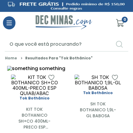
0
O que você está procurando?
TERMOS MAIS BUSCADOS
Tok Bothânico
1
º
elseve
2
º
veja
3
º
seda
Tok Bothânico
4
º
omo
Tok Bothânico
SH TOK
5
º
personal
KIT TOK
BOTHANICO 1,9L-
BOTHANICO
GL BABOSA
6
º
rexona
SH+CO 400ML-
PRECO ESP
7
º
fralda