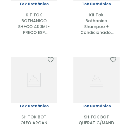
Tok Bothânico
Tok Bothânico
KIT TOK
Kit Tok
BOTHANICO
Bothanico
SH+CO 400ML-
Shampoo +
PRECO ESP
Condicionador
JABORANDI
Óleo de Argan
400ml
Tok Bothânico
Tok Bothânico
SH TOK BOT
SH TOK BOT
OLEO ARGAN
QUERAT C/MAND