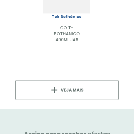
Tok Bothânico
CO T-
BOTHANICO
400ML JAB