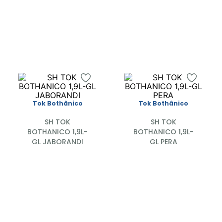
QUIAB/ABAC
8
º
dove
9
º
nivea
10
º
skala
Tok Bothânico
Tok Bothânico
SH TOK
SH TOK
BOTHANICO 1,9L-
BOTHANICO 1,9L-
GL JABORANDI
GL PERA