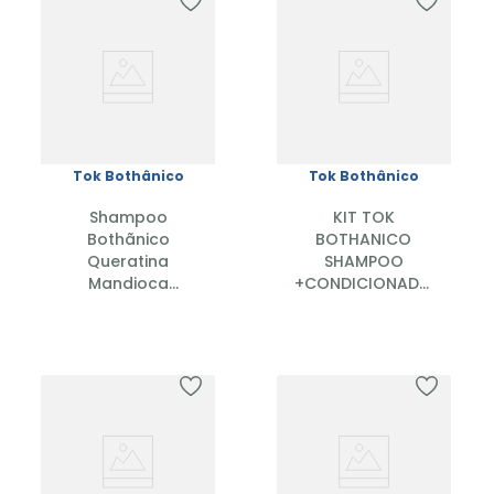
Tok Bothânico
Tok Bothânico
Shampoo
KIT TOK
Bothãnico
BOTHANICO
Queratina
SHAMPOO
Mandioca
+CONDICIONADOR
1,900ml
400ML+CREME
PENTEAR
300MLOLEO DE
ARGAN