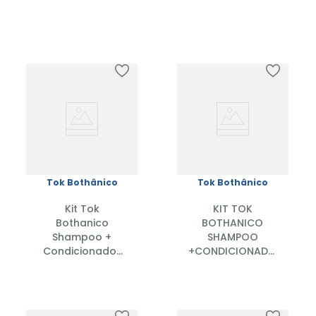
Tok Bothânico
Tok Bothânico
Kit Tok
KIT TOK
Bothanico
BOTHANICO
Shampoo +
SHAMPOO
Condicionador
+CONDICIONADOR
Broto de Bambu
400ML+CREME
400ml
PENTEAR 300ML
BABOSA