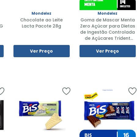
Mondelez
Mondelez
Chocolate ao Leite
Goma de Mascar Menta
3G
Lacta Pacote 28g
Zero Açúcar para Dietas
de Ingestão Controlada
de Açúcares Trident
Caixa 25,2g 14 Unidades
Leve Mais Pague Menos
Ver Preço
Ver Preço