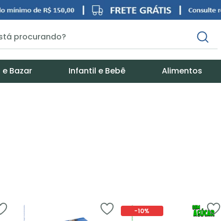
á procurando?
 e Bazar
Infantil e Bebê
Alimentos
-
10%