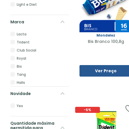
Light e Diet
Marca
Lacta
Mondelez
Bis Branco 100,8g
Trident
Club Social
Royal
Bis
Ver Preço
Tang
Halls
Bubbaloo
Novidade
Oreo
Yes
Fresh
-
5%
Quantidade máxima
permitida para