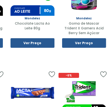
Mondelez
Mondelez
Chocolate Lacta Ao
Goma de Mascar
8g
Leite 80g
Trident X Gamers Acid
Berry Sem Açúcar
Ver Preço
Ver Preço
-
6%