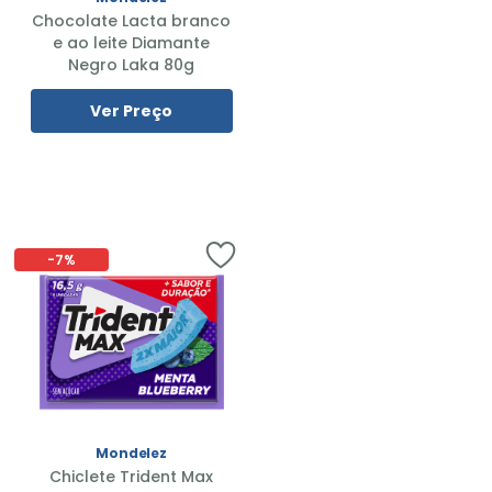
Chocolate Lacta branco
e ao leite Diamante
Negro Laka 80g
Ver Preço
-
7%
Mondelez
Chiclete Trident Max