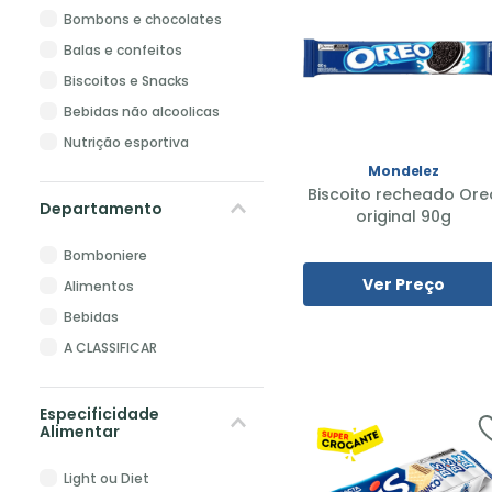
Bombons e chocolates
10
º
skala
Balas e confeitos
Biscoitos e Snacks
Bebidas não alcoolicas
Nutrição esportiva
Mondelez
Biscoito recheado Ore
Departamento
original 90g
Bomboniere
Ver Preço
Alimentos
Bebidas
A CLASSIFICAR
Especificidade
Alimentar
Light ou Diet