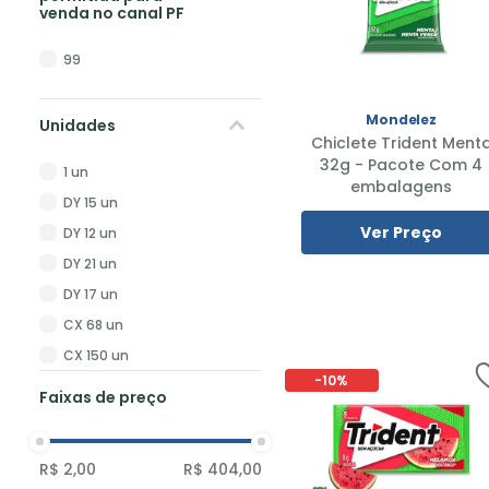
venda no canal PF
99
Mondelez
Unidades
Chiclete Trident Ment
32g - Pacote Com 4
1 un
embalagens
DY 15 un
Ver Preço
DY 12 un
DY 21 un
DY 17 un
CX 68 un
CX 150 un
-
10%
CX 180 un
Faixas de preço
DY 18 un
CJ 4 un
R$ 2,00
R$ 404,00