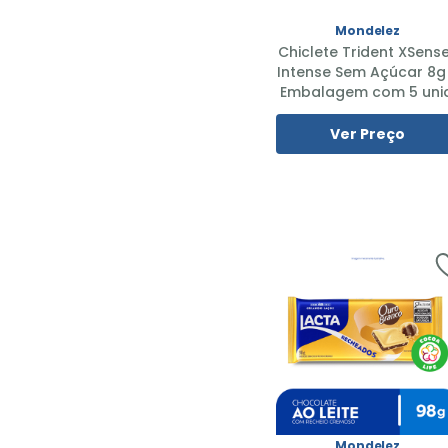
Mondelez
Chiclete Trident XSens
Intense Sem Açúcar 8g
Embalagem com 5 unid
Ver Preço
Mondelez