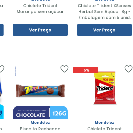
ta
Chiclete Trident
Chiclete Trident XSenses
Morango sem açúcar
Herbal Sem Açúcar 8g -
Embalagem com 5 unid.
Ver Preço
Ver Preço
-
5%
Mondelez
Mondelez
o
Biscoito Recheado
Chiclete Trident