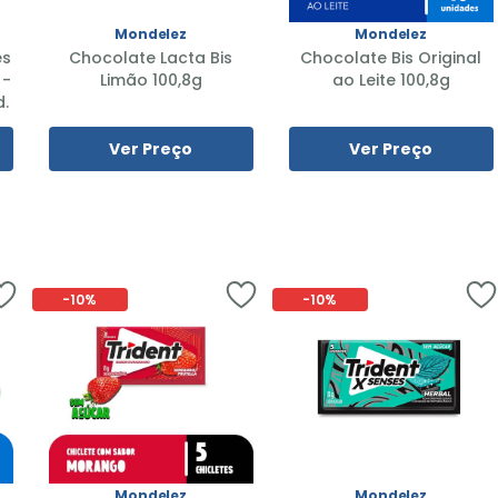
Mondelez
Mondelez
es
Chocolate Lacta Bis
Chocolate Bis Original
 -
Limão 100,8g
ao Leite 100,8g
.
Ver Preço
Ver Preço
-
10%
-
10%
Mondelez
Mondelez