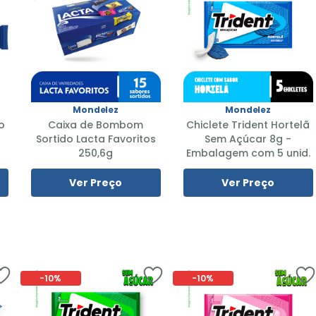
Mondelez
Mondelez
o
Caixa de Bombom
Chiclete Trident Hortelã
Sortido Lacta Favoritos
Sem Açúcar 8g -
250,6g
Embalagem com 5 unid.
Ver Preço
Ver Preço
-
10%
-
10%